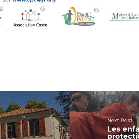
Next Post
Les enf
protecti