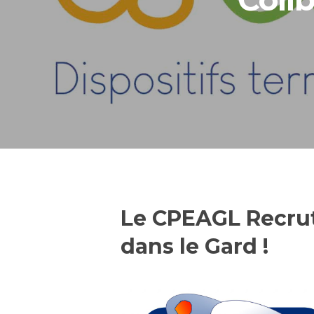
Hit enter to search or ESC to close
Le CPEAGL Recrut
dans le Gard !