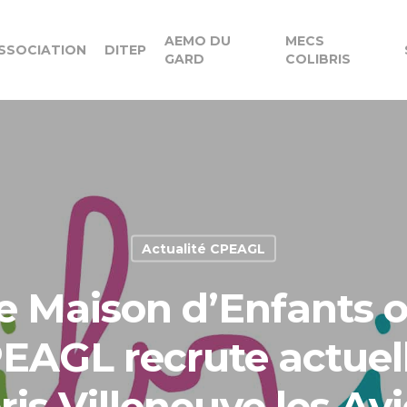
AEMO DU
MECS
SSOCIATION
DITEP
GARD
COLIBRIS
Actualité CPEAGL
e Maison d’Enfants o
PEAGL recrute actue
ris Villeneuve les A