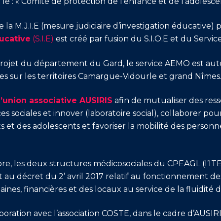
t le : « Comité de protection de l’enfance et de l’adole
e la M.J.I.E (mesure judiciaire d’investigation éducative) p
ducative
(S.I.E)
est créé par fusion du S.I.O.E et du Servic
projet du département du Gard, le service AEMO est au
s sur les territoires Camargue-Vidourle et grand Nîmes
l’union associative AUSIRIS
afin de mutualiser des ress
s sociales et innover (laboratoire social), collaborer po
 et des adolescents et favoriser la mobilité des personne
.
re, les deux structures médicosociales du CPEAGL (l’IT
u décret du 2’ avril 2017 relatif au fonctionnement des 
nes, financières et des locaux au service de la fluidité 
ration avec l’association COSTE, dans le cadre d’AUSIRIS