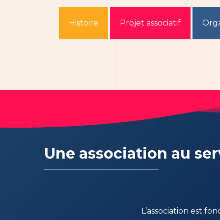
Histoire
Projet associatif
Org
Hit enter to search or ESC to close
U
ne association au ser
L’association est fond
1936