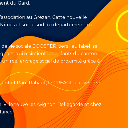
ment du Gard.
’association au Grezan. Cette nouvelle
à Nîmes et sur le sud du département du
 de vie sociale BOOSTER, tiers lieu labellisé
ignant qui maintient les enfants du canton
n réel ancrage social de proximité grâce à
incent et Paul Rabaut, le CPEAGL a ouvert en
ze, Villeneuve les Avignon, Bellegarde et chez
nfance.