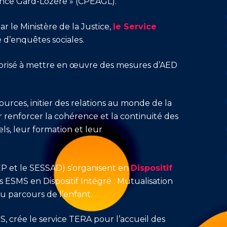
scence Gard-Lozère » (CPEAGL).
ar le Ministère de la Justice,
le Service
e d’enquêtes sociales.
torisé à mettre en œuvre des mesures d’AED
.
ources, initier des relations au monde de la
ur renforcer la cohérence et la continuité des
ls, leur formation et leur
EP et le SESSAD) s’organisent en
Dispositif
ESMS en Dispositif Intégré : Mutualisation
du parcours de l’enfant.
, crée le service TERA pour l’accueil des