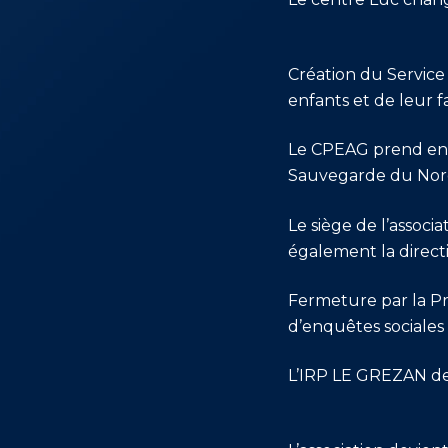
1989
Création du Service 
1992
enfants et de leur f
Le CPEAG prend en 
2000
Sauvegarde du Nor
Le siège de l’assoc
2003
également la directi
Fermeture par la Pro
2007
d’enquêtes sociales
L’IRP LE GREZAN d
2008