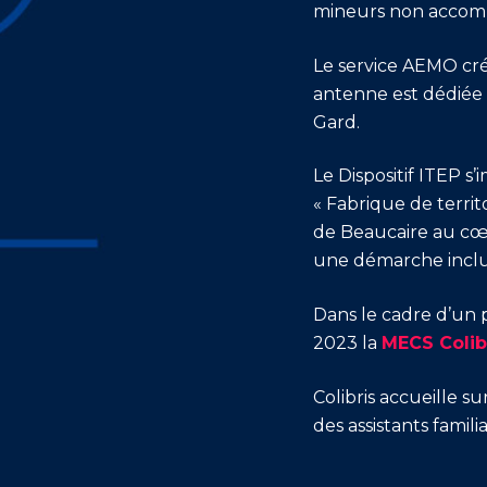
mineurs non accomp
Le service AEMO cré
antenne est dédiée
Gard.
Le Dispositif ITEP s’
2020
« Fabrique de terri
de Beaucaire au cœu
une démarche inclusi
Dans le cadre d’un 
2023
2023 la
MECS Colib
Colibris accueille s
des assistants famili