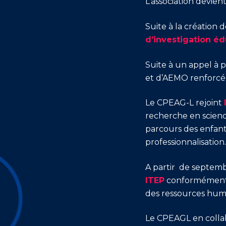
L’association devien
2012
Suite à la création d
d’investigation é
Suite à un appel à 
2014
et d’AEMO renforcée
Le CPEAG-L rejoint
2018
recherche en science
parcours des enfants
professionnalisation
A partir de septemb
ITEP
conformément a
des ressources humai
Le CPEAGL en collabo
2019