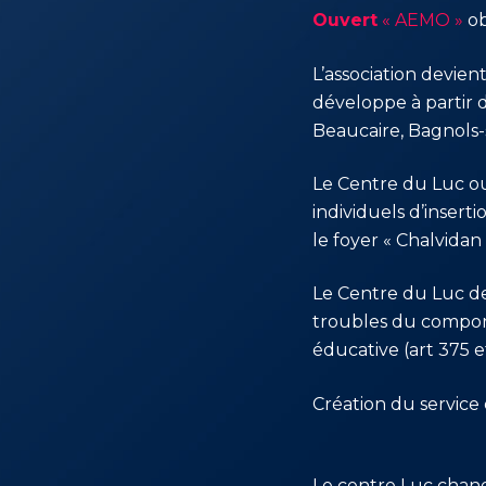
Ouvert
« AEMO »
ob
L’association devie
1979
développe à partir d
Beaucaire, Bagnols-
Le Centre du Luc ou
1983
individuels d’inserti
le foyer « Chalvidan
Le Centre du Luc dev
1985
troubles du comport
éducative (art 375 e
Création du service 
1988
Le centre Luc ch