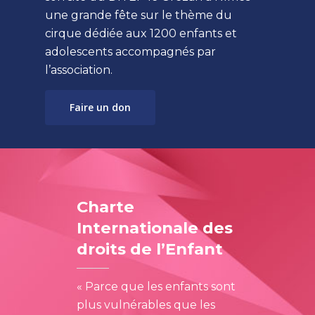
une grande fête sur le thème du
Accueil
cirque dédiée aux 1200 enfants et
adolescents accompagnés par
Association
l’association.
DITEP
Projet associatif
Faire un don
Organigramme
AEMO du Gard
DITEP Les ateliers
thérapeutiques et éduc
MECS Colibris
AEMO du Gard Les
DITEP La scolarité et l
professionnels du serv
SIE
Contact Colibris
formation professionn
AEMO du Gard la mes
Charte
DITEP Les pros
AEMO Lozère
SIE Les professionnel
éducative
Internationale des
service
DITEP L’admission
Contact Service AEMO
Contact
AEMO Lozère Les
droits de l’Enfant
SIE La mesure judiciai
professionnels du serv
DITEP Contact
Travailler au CPEAGL
d’investigation éducat
AEMO Lozère la mesu
« Parce que les enfants sont
Candidature spontané
Contact SIE
éducative
plus vulnérables que les