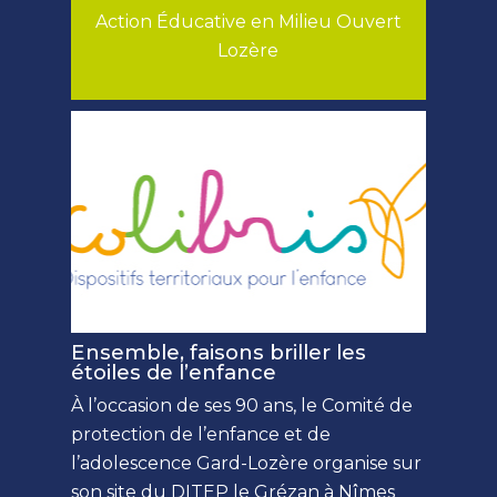
Action Éducative en Milieu Ouvert
Directrice adjointe :
Lozère
Mme Carole AUMEUNIER
MECS Colibris
Adresse administrative : 960 chemin
du Mas Guiraud
30000 Nîmes
04 66 02 62 10
Directeur général :
Jean-Philippe ITIER
Ensemble, faisons briller les
étoiles de l’enfance
À l’occasion de ses 90 ans, le Comité de
protection de l’enfance et de
l’adolescence Gard-Lozère organise sur
son site du DITEP le Grézan à Nîmes