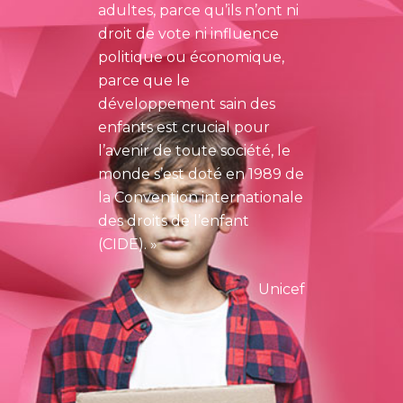
adultes, parce qu’ils n’ont ni
Contact service AEMO
droit de vote ni influence
politique ou économique,
parce que le
développement sain des
enfants est crucial pour
l’avenir de toute société, le
monde s’est doté en 1989 de
la Convention internationale
des droits de l’enfant
(CIDE). »
Unicef