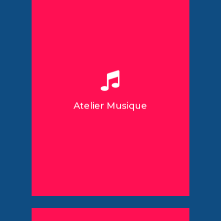
Objectifs :
Développer les apprentissages et
savoirs,
Offrir un moyen d’expression,
Permettre la valorisation et la
réalisation de soi.
Atelier Musique
Salle de spectacle SMAC
Partenaire :
Paloma