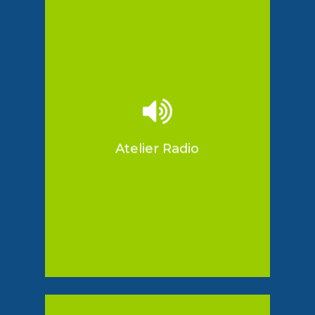
Objectifs :
Valoriser les actions d’animation
et compétences des jeunes en
diffusant une image positive,
Disposer d’un support
pédagogique ludique, valorisant
et stimulant,
Appréhender les techniques
simples de l’utilisation du
matériel,
Favoriser la création, l’expression
Atelier Radio
orale et l’organisation collective,
Initier aux techniques de
radiodiffusion et structuration
d’une émission,
Réaliser une émission / reportage.
Radio Sommières
Partenaire: