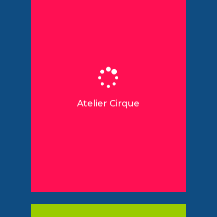
Objectifs :
Travailler la confiance en soi,
Favoriser l’esprit d’équipe,
Permettre la prise d’initiative.
Atelier Cirque
Ecole de Cirque Turbul
Partenaire: