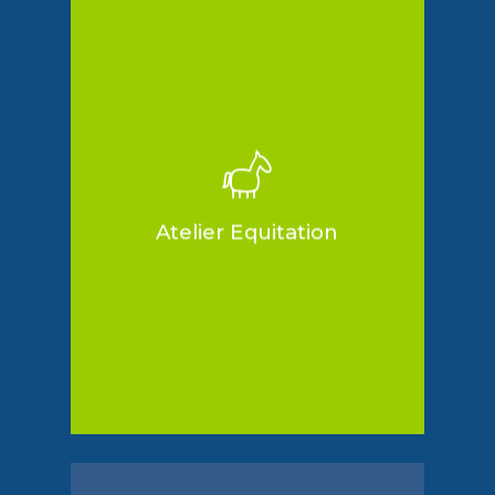
Objectifs:
Travailler la relation enfant-
animal,
Permettre la concentration sur
son corps et son esprit,
Développer l’estime de soi, la
confiance en soi.
Atelier Equitation
Club « les petits bouts »
Partenaire :
Nîmes