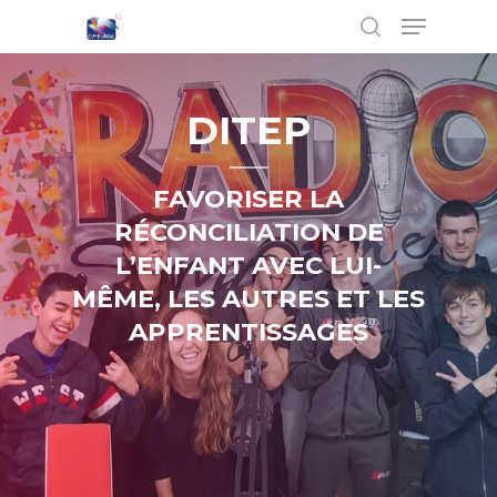
DITEP
Hit enter to search or ESC to close
FAVORISER LA
RÉCONCILIATION DE
L’ENFANT AVEC LUI-
MÊME, LES AUTRES ET LES
APPRENTISSAGES