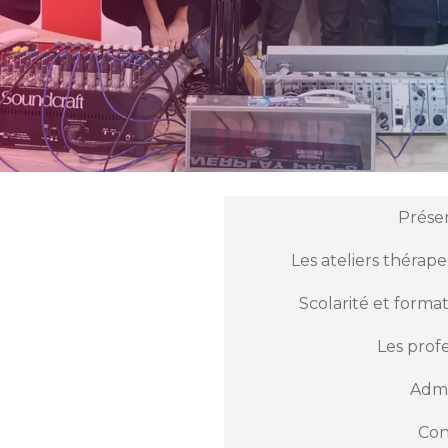
Prése
Les ateliers thérap
Scolarité et forma
Les prof
Admi
Con