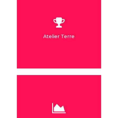
Accompagner une certaine
régression,
Expérience sensorielle,
Passer de la matière à la forme,
Passer de l’abstrait à la
représentation,
S’inscrire dans une temporalité
au travers des différents étapes
Atelier Terre
de modelage,
S’autoriser à faire sans le regard
de l’Autre
Co-animation ergothérapeute-
psychologue
Objectifs :
Permettre d’évoluer dans un
cadre sécurisant avec du
matériel de sécurité,
Conscientiser la prise de danger,
Développer les sensations
kinesthésiques,
Travailler la confiance en soi,