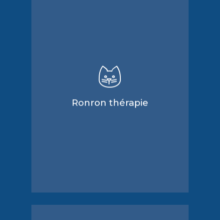
Objectifs:
Reprendre confiance en soi,
Se sentir « utile » responsable,
Se sentir apaisé et susciter de
l’émotion,
Prendre soin des autres,
Apprendre à tisser des liens.
Ronron thérapie
la Fondation Assistance
Partenaire :
aux Animaux