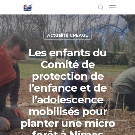
Actualité CPEAGL
Hit enter to search or ESC to close
Les enfants du
Comité de
protection de
l’enfance et de
l’adolescence
mobilisés pour
planter une micro
forêt à Nîmes