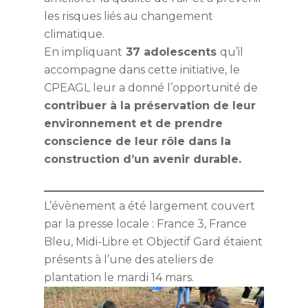
les risques liés au changement
Accueil
climatique.
En impliquant
37 adolescents
qu’il
Association
accompagne dans cette initiative, le
CPEAGL leur a donné l’opportunité de
DITEP
Projet associatif
contribuer à la préservation de leur
Organigramme
AEMO du Gard
DITEP Les ateliers
environnement et de prendre
thérapeutiques et éduc
conscience de leur rôle dans la
MECS Colibris
AEMO du Gard Les
construction d’un avenir durable.
DITEP La scolarité et l
professionnels du serv
SIE
Contact Colibris
formation professionn
AEMO du Gard la mes
L’évènement a été largement couvert
DITEP Les pros
AEMO Lozère
SIE Les professionnel
éducative
par la presse locale : France 3, France
service
DITEP L’admission
Contact Service AEMO
Contact
AEMO Lozère Les
Bleu, Midi-Libre et Objectif Gard étaient
SIE La mesure judiciai
professionnels du serv
DITEP Contact
présents à l’une des ateliers de
Travailler au CPEAGL
d’investigation éducat
plantation le mardi 14 mars.
AEMO Lozère la mesu
Candidature spontané
Contact SIE
éducative