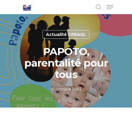
Actualité CPEAGL
Hit enter to search or ESC to close
PAPOTO,
parentalité pour
tous
10 octobre 2023