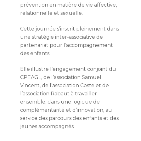
Contact Service AEMO
Contact
AEMO Lozère Les
prévention en matière de vie affective,
SIE La mesure judiciai
professionnels du serv
DITEP Contact
relationnelle et sexuelle.
Travailler au CPEAGL
d’investigation éducat
AEMO Lozère la mesu
Candidature spontané
Contact SIE
Cette journée s’inscrit pleinement dans
éducative
une stratégie inter-associative de
Contact service AEMO
partenariat pour l’accompagnement
des enfants.
Elle illustre l’engagement conjoint du
CPEAGL, de l’association Samuel
Vincent, de l’association Coste et de
l’association Rabaut à travailler
ensemble, dans une logique de
complémentarité et d’innovation, au
service des parcours des enfants et des
jeunes accompagnés.