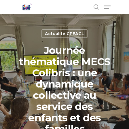
Actualité CPEAGL
Hit enter to search or ESC to close
Journée
thématique MECS
Colibris : une
dynamique
collective au
service des
enfants et des
familles