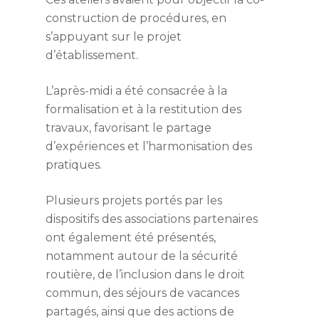
construction de procédures, en
s’appuyant sur le projet
d’établissement.
L’après-midi a été consacrée à la
Accueil
formalisation et à la restitution des
travaux, favorisant le partage
Association
d’expériences et l’harmonisation des
pratiques.
DITEP
Projet associatif
Organigramme
AEMO du Gard
DITEP Les ateliers
Plusieurs projets portés par les
thérapeutiques et éduc
dispositifs des associations partenaires
MECS Colibris
AEMO du Gard Les
ont également été présentés,
DITEP La scolarité et l
professionnels du serv
notamment autour de la sécurité
SIE
Contact Colibris
formation professionn
AEMO du Gard la mes
routière, de l’inclusion dans le droit
DITEP Les pros
AEMO Lozère
SIE Les professionnel
éducative
commun, des séjours de vacances
service
partagés, ainsi que des actions de
DITEP L’admission