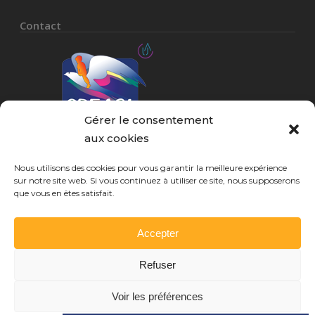
Contact
Gérer le consentement
aux cookies
Association loi 1901.
Nous utilisons des cookies pour vous garantir la meilleure expérience
sur notre site web. Si vous continuez à utiliser ce site, nous supposerons
CPEAGL (Comité de Protection de l’Enfance et
que vous en êtes satisfait.
de l’Adolescence Gard-Lozère)
25, avenue Georges Pompidou
Accepter
30900 Nîmes
Refuser
Tel. :
04 66 27 72 72
accueil@cpeagl.org
Voir les préférences