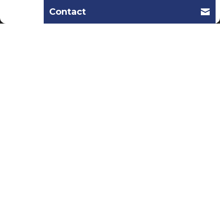
Politique de confidentialité
Contact
Nos partenaires
Siège
Directeur Général : Jean-Philippe ITIER
25 Avenue Georges Pompidou
30900 Nîmes
Tél.
04 66 27 72 72
accueil@cpeagl.org
Mentions légales
© 2026 CPEAGL. Conception Noveo Solutions