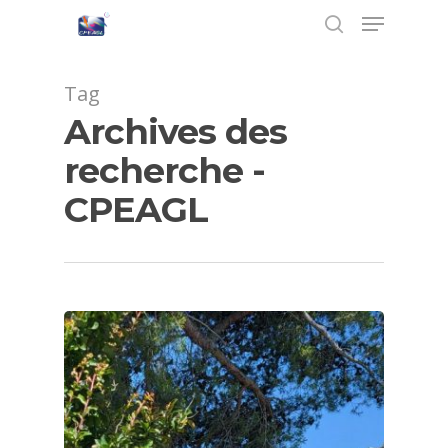
Tag
Archives des
Hit enter to search or ESC to close
recherche -
CPEAGL