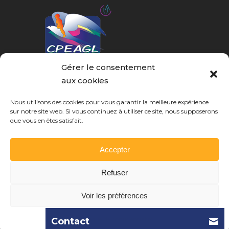
Gérer le consentement
aux cookies
Association loi 1901.
Nous utilisons des cookies pour vous garantir la meilleure expérience
CPEAGL (Comité de Protection de l’Enfance et
sur notre site web. Si vous continuez à utiliser ce site, nous supposerons
de l’Adolescence Gard-Lozère)
que vous en êtes satisfait.
25, avenue Georges Pompidou
30900 Nîmes
Accepter
Tel. :
04 66 27 72 72
Refuser
accueil@cpeagl.org
Voir les préférences
Politique de confidentialité
Contact