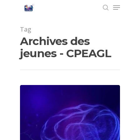
Tag
Archives des
Hit enter to search or ESC to close
jeunes - CPEAGL