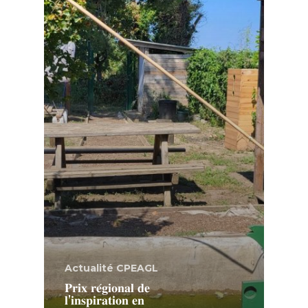
Actualité CPEAGL
𝐏𝐫𝐢𝐱 𝐫𝐞́𝐠𝐢𝐨𝐧𝐚𝐥 𝐝𝐞
𝐥’𝐢𝐧𝐬𝐩𝐢𝐫𝐚𝐭𝐢𝐨𝐧 𝐞𝐧