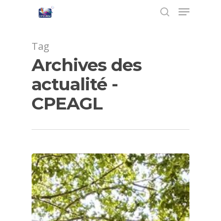
Tag
Archives des
Hit enter to search or ESC to close
actualité -
CPEAGL